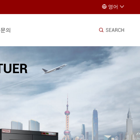
영어


문의
SEARCH

UER