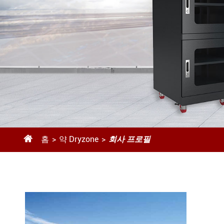

홈
약 Dryzone
회사 프로필