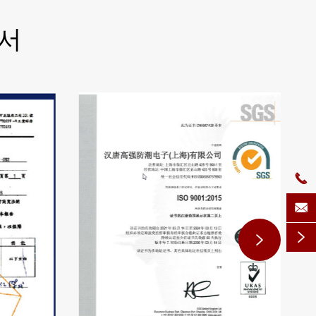
증서



