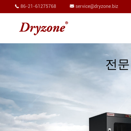
86-21-61275768
service@dryzone.biz


전문