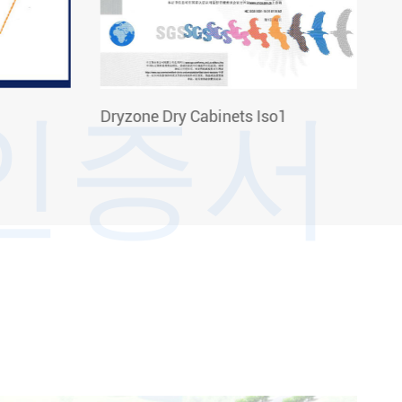
인증서
Dryzone Dry Cabinets Iso1
Dr