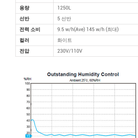
용량
1250L
선반
5 선반
전력 소비
9.5 w/h(Ave) 145 w/h (최대)
컬러
화이트
전압
230V/110V