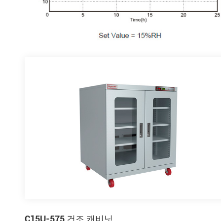
C15U-575 건조 캐비닛