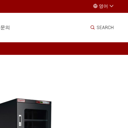
영어


문의
SEARCH
