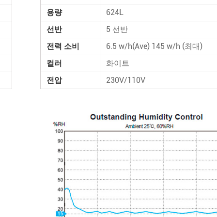
용량
624L
선반
5 선반
전력 소비
6.5 w/h(Ave) 145 w/h (최대)
컬러
화이트
전압
230V/110V