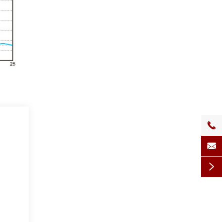


