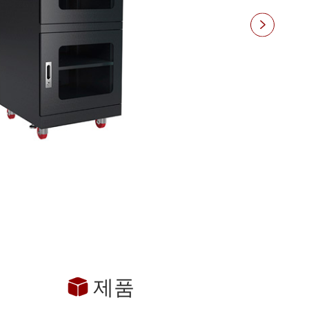

제품
