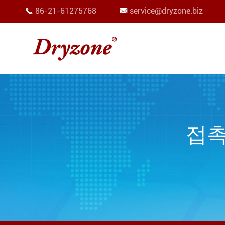
86-21-61275768
service@dryzone.biz


접촉