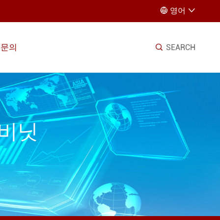
영어


문의
SEARCH

캐비닛