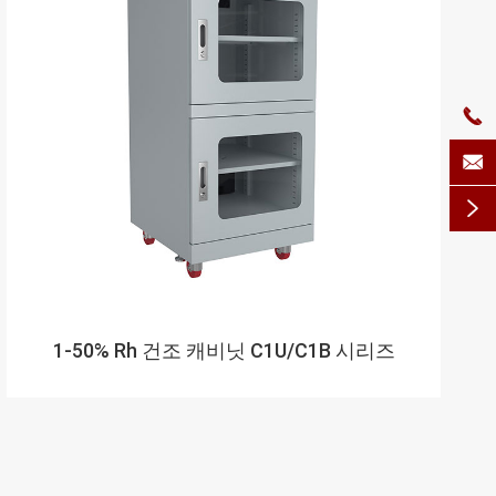



1-50% Rh 건조 캐비닛 C1U/C1B 시리즈