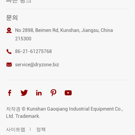
문의

No 2898, Beimen Rd, Kunshan, Jiangsu, China
215300

86-21-61275768

service@dryzone.biz





저작권 ©
Kunshan Gaoqiang Industrial Equipment Co.,
Ltd.
Trademark.
사이트맵
정책