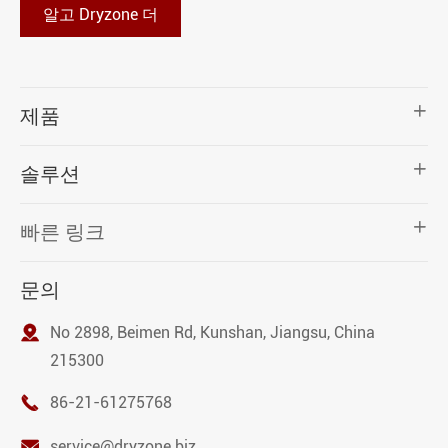
알고 Dryzone 더

제품

솔루션

빠른 링크
문의

No 2898, Beimen Rd, Kunshan, Jiangsu, China
215300

86-21-61275768

service@dryzone.biz