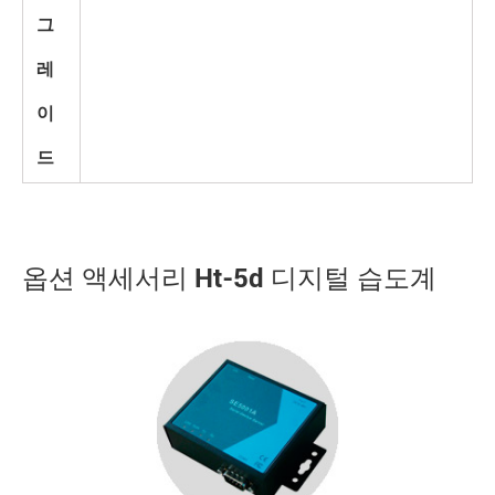
그
레
이
드
옵션 액세서리 Ht-5d 디지털 습도계