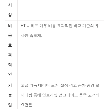
시
성
비
HT 시리즈 매우 비용 효과적인 비교 기존의 유
용
사한 습도계.
효
과
적
인
기
고급 기능 데이터 로거, 설정 경고 공차 중앙 모
능
니터링 통해 인트라넷 업그레이드 충족 고객의
업
요건은.