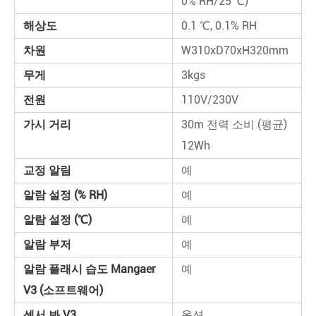
0% RH/25 ℃)
해상도
0.1 ℃, 0.1% RH
차원
W310xD70xH320mm
무게
3kgs
전원
110V/230V
가시 거리
30m 전력 소비 (평균)
12Wh
교정 알림
예
알람 설정 (% RH)
예
알람 설정 (℃)
예
알람 부저
예
알람 플래시 습도 Mangaer
예
V3 (소프트웨어)
센서 봐 V3
옵션