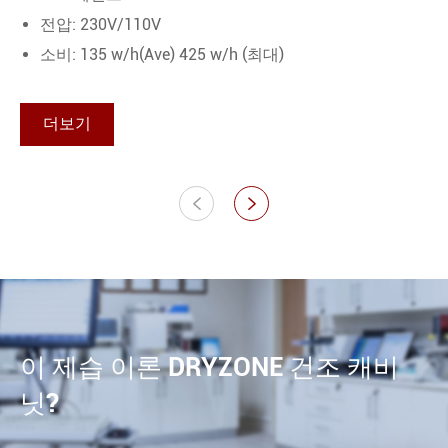
전압: 230V/110V
소비: 135 w/h(Ave) 425 w/h (최대)
더보기


이 제습 이론 DRYZONE 건조 캐비
닛?