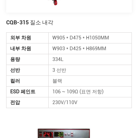
CQB-315 질소 내각
외부 차원
W905 * D475 * H1050MM
내부 차원
W903 * D425 * H869MM
용량
334L
선반
3 선반
컬러
블랙
ESD 페인트
106 ~ 109Ω (표면 저항)
전압
230V/110V