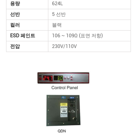
용량
624L
선반
5 선반
컬러
블랙
ESD 페인트
106 ~ 109Ω (표면 저항)
전압
230V/110V