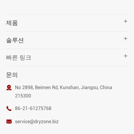

제품

솔루션

빠른 링크
문의

No 2898, Beimen Rd, Kunshan, Jiangsu, China
215300

86-21-61275768

service@dryzone.biz