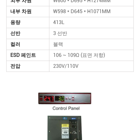
외부 차원
W600 * D695 * H1274MM
내부 차원
W598 * D645 * H1071MM
용량
413L
선반
3 선반
컬러
블랙
ESD 페인트
106 ~ 109Ω (표면 저항)
전압
230V/110V