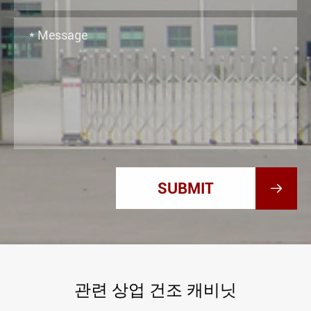

관련 상업 건조 캐비닛