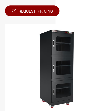

REQUEST_PRICING