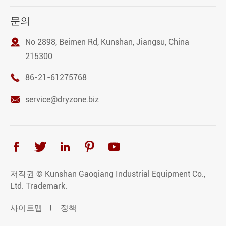
문의

No 2898, Beimen Rd, Kunshan, Jiangsu, China
215300

86-21-61275768

service@dryzone.biz





저작권 ©
Kunshan Gaoqiang Industrial Equipment Co.,
Ltd.
Trademark.
사이트맵
정책