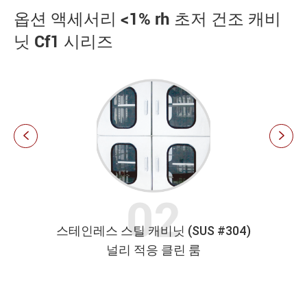
옵션 액세서리 <1% rh 초저 건조 캐비
닛 Cf1 시리즈


Ω
스테인레스 스틸 캐비닛 (SUS #304)
슬라이드
널리 적응 클린 룸